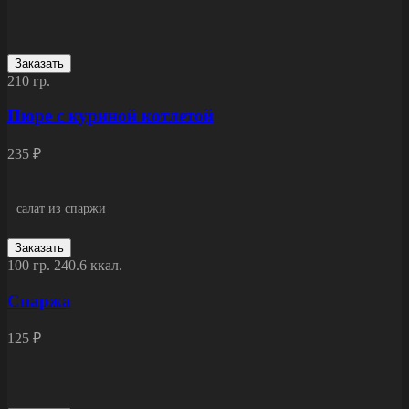
Заказать
210 гр.
Пюре с куриной котлетой
235 ₽
салат из спаржи
Заказать
100 гр.
240.6 ккал.
Спаржа
125 ₽