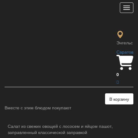
Мен
Fit салат
520 ₽
Салат из свежих овощей с булгуром, креветками,
Энгельс
заправленный соусом «Песто»
Саратов
Параметры:
Вес :
230 гр.
0
Ккал :
16.1 Ккал
В корзину
Вместе с этим блюдом покупают
Салат из свежих овощей с лососем и яйцом пашот,
заправленный классической заправкой