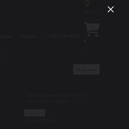
ан
Энгельс
Саратов
м
тзывы
Контакты
+7(927)128-88-81
0
ок
В корзину
шарик домашнего пломбира в
хрустящей панировке
Заказать
120 гр.
274 ккал.