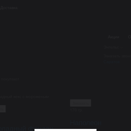
Доставка
Шоколадный фонд
345 ₽
Шоколадный кекс с морожены
Акции
О
Параметры:
Энгельс
Вес :
120 гр.
Заказать звон
Саратов
 покупают
адный кекс с мороженым
Заказать
ть
170 гр.
Наполеон
оладный фондан