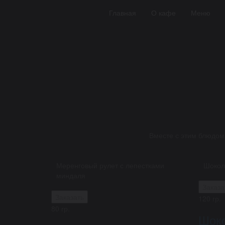
Главная
О кафе
Меню
Вместе с этим блюдом
Меренговый рулет с лепестками
Шокол
миндаля
Заказа
Заказать
120 гр.
80 гр.
Шок