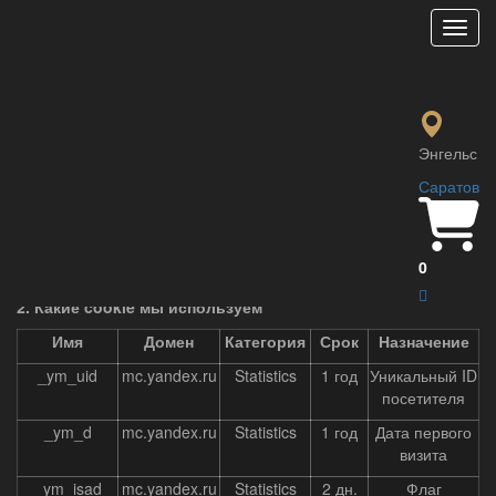
Мен
Политика Cookie
Главная
Политика Cookie
29.06.2022
Политика Cookie
Энгельс
Дата публикации: «30» 05 2025 г.
Саратов
1. Что такое cookie
Cookie файлы — небольшие фрагменты данных, которые
0
браузер сохраняет на устройстве пользователя.
2. Какие cookie мы используем
Имя
Домен
Категория
Срок
Назначение
_ym_uid
mc.yandex.ru
Statistics
1 год
Уникальный ID
посетителя
_ym_d
mc.yandex.ru
Statistics
1 год
Дата первого
визита
_ym_isad
mc.yandex.ru
Statistics
2 дн.
Флаг