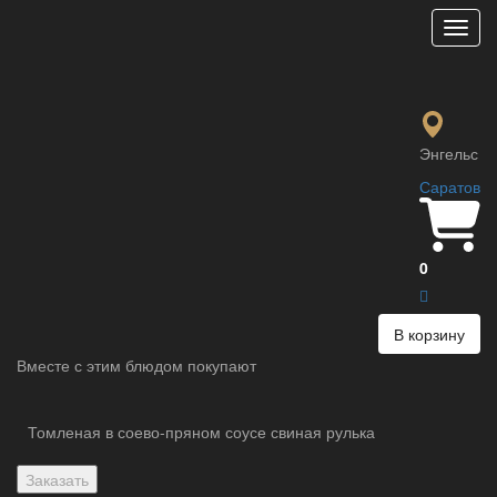
Мен
Чеюк поккым
460 ₽
Свиная шея обжаренная с овощами в остро-сладком соусе
Энгельс
Саратов
Параметры:
Вес :
260 гр.
Ккал :
131 Ккал
0
В корзину
Вместе с этим блюдом покупают
Томленая в соево-пряном соусе свиная рулька
Заказать